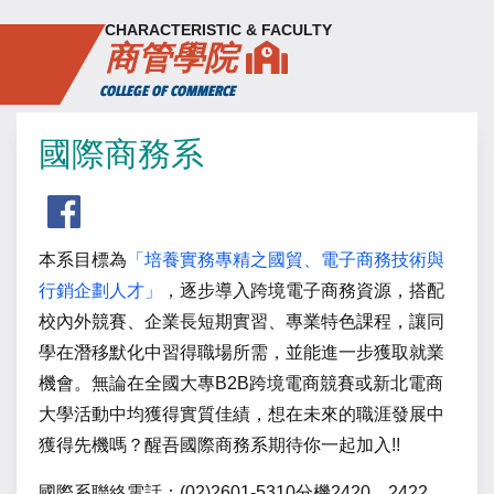
n
CHARACTERISTIC & FACULTY
商管學院
COLLEGE OF COMMERCE
國際商務系
本系目標為
「培養實務專精之國貿、電子商務技術與
行銷企劃人才」
，逐步導入跨境電子商務資源，搭配
校內外競賽、企業長短期實習、專業特色課程，讓同
學在潛移默化中習得職場所需，並能進一步獲取就業
機會。無論在全國大專B2B跨境電商競賽或新北電商
大學活動中均獲得實質佳績，想在未來的職涯發展中
獲得先機嗎？醒吾國際商務系期待你一起加入!!
國際系聯絡電話：(02)2601-5310分機2420、2422