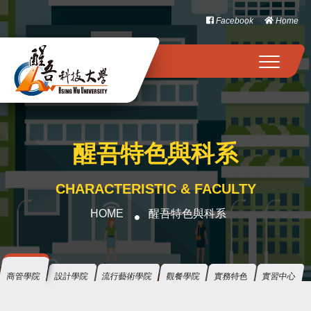
Facebook
Home
T
o
g
g
l
e
醒吾特色與科系
n
a
CHARACTERISTIC & FACULTY
v
i
HOME
醒吾特色與科系
g
a
t
商管學院
設計學院
流行藝術學院
觀餐學院
實務特色
實習中心
i
o